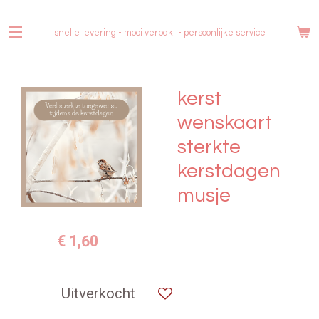
Ga
direct
snelle levering - mooi verpakt -
persoonlijke service
naar
de
hoofdinhoud
kerst
wenskaart
sterkte
kerstdagen
musje
€ 1,60
Uitverkocht