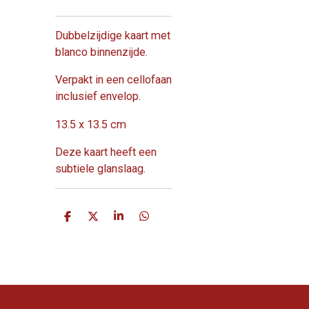
Dubbelzijdige kaart met
blanco binnenzijde.
Verpakt in een cellofaan
inclusief envelop.
13.5 x 13.5 cm
Deze kaart heeft een
subtiele glanslaag.
D
D
S
D
e
e
h
e
l
e
a
l
e
l
r
e
n
e
n