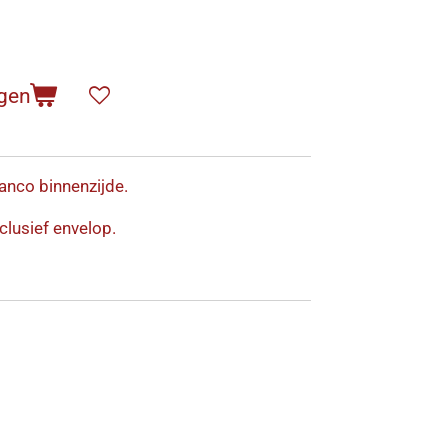
gen
anco binnenzijde.
clusief envelop.