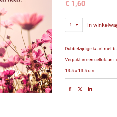
€ 1,60
In winkelwa
Dubbelzijdige kaart met bl
Verpakt in een cellofaan in
13.5 x 13.5 cm
D
D
S
e
e
h
l
e
a
e
l
r
n
e