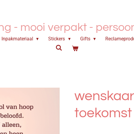
ing - mooi verpakt -
persoonl
Inpakmateriaal
Stickers
Gifts
Reclameprod
wenskaart
toekomst 