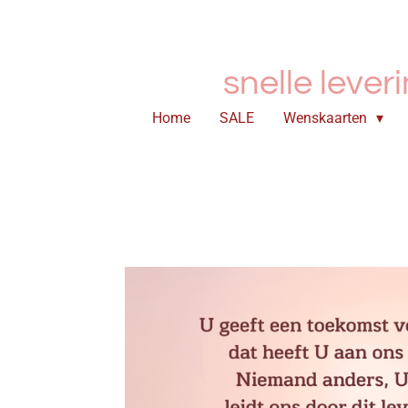
Ga
direct
naar
snelle lever
de
hoofdinhoud
Home
SALE
Wenskaarten