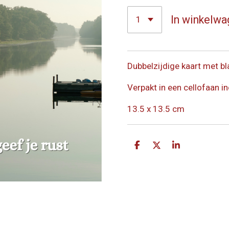
In winkelwa
Dubbelzijdige kaart met bl
Verpakt in een cellofaan in
13.5 x 13.5 cm
D
D
S
e
e
h
l
e
a
e
l
r
n
e