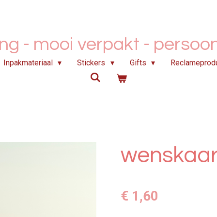
ing - mooi verpakt -
persoonl
Inpakmateriaal
Stickers
Gifts
Reclameprod
wenskaart
€ 1,60