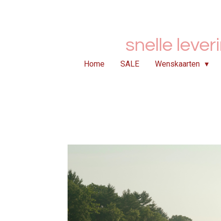
Ga
direct
naar
snelle lever
de
hoofdinhoud
Home
SALE
Wenskaarten