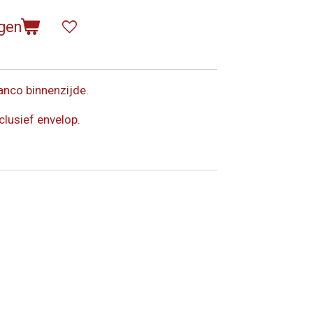
gen
anco binnenzijde.
clusief envelop.