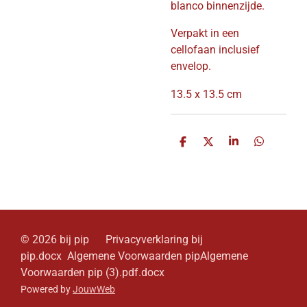
blanco binnenzijde.
Verpakt in een
cellofaan inclusief
envelop.
13.5 x 13.5 cm
D
D
S
D
e
e
h
e
l
e
a
l
e
l
r
e
n
e
n
© 2026 bij pip Privacyverklaring bij
pip.docx Algemene Voorwaarden pipAlgemene
Voorwaarden pip (3).pdf.docx
Powered by
JouwWeb