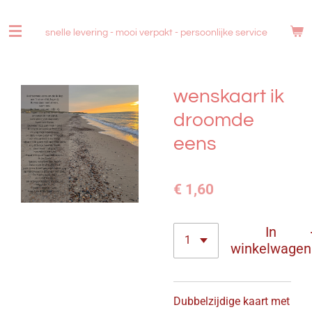
Ga
direct
snelle levering - mooi verpakt -
persoonlijke service
naar
de
hoofdinhoud
wenskaart ik
droomde
eens
€ 1,60
In
winkelwagen
Dubbelzijdige kaart met