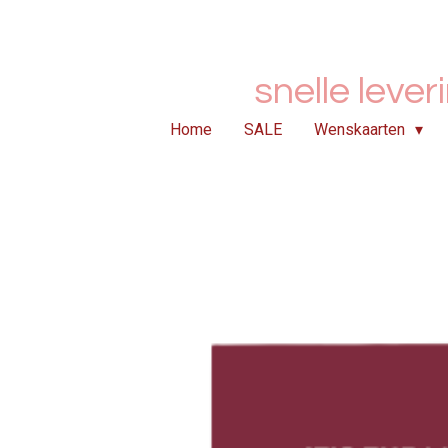
Ga
direct
naar
snelle lever
de
hoofdinhoud
Home
SALE
Wenskaarten