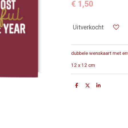
€ 1,50
Uitverkocht
dubbele wenskaart met en
12 x 12 cm
D
D
S
e
e
h
l
e
a
e
l
r
n
e