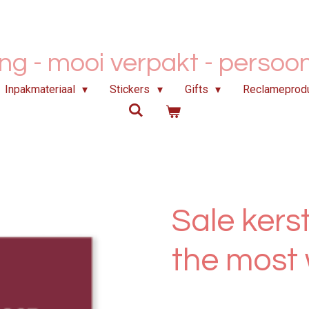
ing - mooi verpakt -
persoonl
Inpakmateriaal
Stickers
Gifts
Reclameprod
Sale kerst
the most 