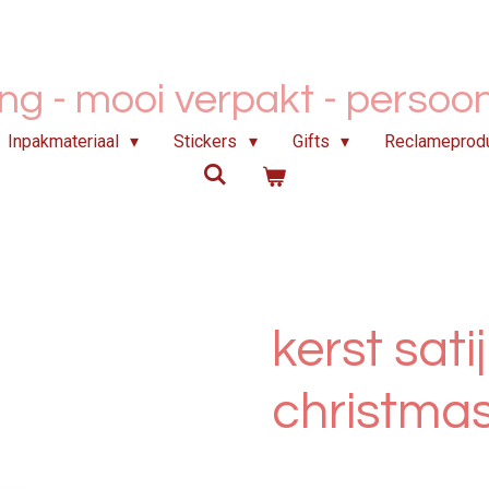
ing - mooi verpakt -
persoonl
Inpakmateriaal
Stickers
Gifts
Reclameprod
kerst sati
christma