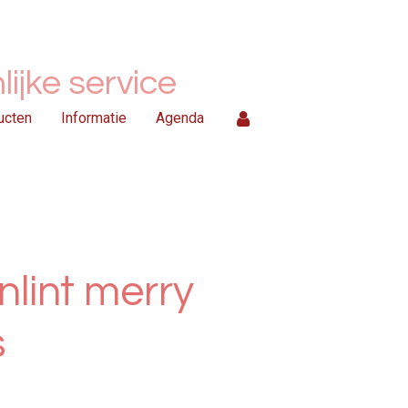
ijke service
ucten
Informatie
Agenda
jnlint merry
s