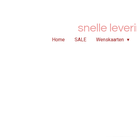
Ga
direct
naar
snelle lever
de
hoofdinhoud
Home
SALE
Wenskaarten