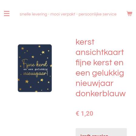
Ga
direct
snelle levering - mooi verpakt -
persoonlijke service
naar
de
hoofdinhoud
kerst
ansichtkaart
fijne kerst en
een gelukkig
nieuwjaar
donkerblauw
€ 1,20