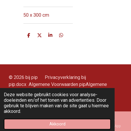
50 x 300 cm
D
D
S
D
e
e
h
e
l
e
a
l
e
l
r
e
n
e
n
© 2026 bij pip Privacyverklaring bij
pip.docx Algemene Voorwaarden pipAlgemene
Voorwaarden pip (3).pdf.docx
Deze website gebruikt cookies voor analyse-
Powered by
JouwWeb
doeleinden en/of het tonen van advertenties. Door
gebruik te blijven maken van de site gaat u hiermee
akkoord.
Akkoord
E-mailadres
Kaart
Instagram
WhatsApp