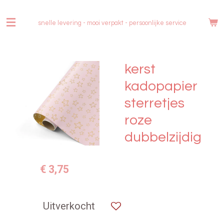
Ga
direct
snelle levering - mooi verpakt -
persoonlijke service
naar
de
hoofdinhoud
kerst
kadopapier
sterretjes
roze
dubbelzijdig
€ 3,75
Uitverkocht