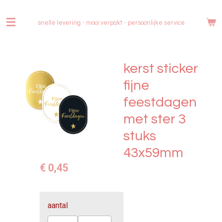
Ga
direct
snelle levering - mooi verpakt -
persoonlijke service
naar
de
hoofdinhoud
kerst sticker
fijne
feestdagen
met ster 3
stuks
43x59mm
€ 0,45
aantal