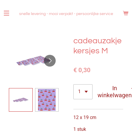
Ga
direct
snelle levering - mooi verpakt -
persoonlijke service
naar
de
hoofdinhoud
cadeauzakje
kersjes M
€ 0,30
In
winkelwagen
12 x 19 cm
1 stuk