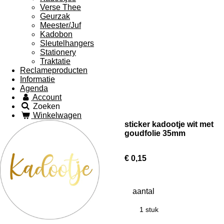
Verse Thee
Geurzak
Meester/Juf
Kadobon
Sleutelhangers
Stationery
Traktatie
Reclameproducten
Informatie
Agenda
Account
Zoeken
Winkelwagen
sticker kadootje wit met
goudfolie 35mm
€ 0,15
aantal
1 stuk