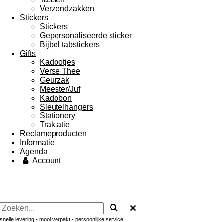
Verzendzakken
Stickers
Stickers
Gepersonaliseerde sticker
Bijbel tabstickers
Gifts
Kadootjes
Verse Thee
Geurzak
Meester/Juf
Kadobon
Sleutelhangers
Stationery
Traktatie
Reclameproducten
Informatie
Agenda
Account
snelle levering - mooi verpakt -
persoonlijke service