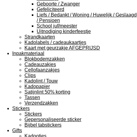
Geboorte / Zwanger
Gefeliciteerd
Liefs / Bedankt / Woning / Huwelijk / Geslaagd
/ Pensioen
School juf/meester
Uitnodiging kinderfeestje
Strandkaarten
Kadolabels / cadeaukaartjes
Kaart met geurzakje AFGEPRIJSD
Inpakmateriaal
Blokbodemzakken
Cadeauzakjes
Cellofaanzakjes
Clips
Kadolint / Touw
Kadopapier
Satijnlint 50% korting
Tassen
Verzendzakken
Stickers
Stickers
Gepersonaliseerde sticker
Bijbel tabstickers
Gifts
Kadootjes