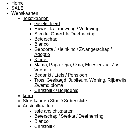
Home
SALE
Wenskaarten
Tekstkaarten
Gefeliciteerd
Huwelijk / Trouwdag / Verloving
Sterkte, Oprechte Deelneming
Beterschap
Blanco
Geboorte / Kleinkind / Zwangerschap /
Adoptie
Kinder
Mama, Papa, Opa, Oma, Meester, Juf, Zus,
Vriendin
Bedankt / Liefs / Pensioen
Trots, Geslaagd, Jubileum, Woning, Rijbewijs,
Zwemdiploma
Christelijk / Belijdenis
knrm
Sfeerkaarten Stoer&Sober style
Ansichtkaarten
sale ansichtkaarten
Beterschap / Sterkte / Deelneming
Blanco
Christelijk