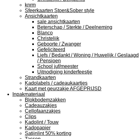
knrm
Sfeerkaarten Stoer&Sober style
Ansichtkaarten
sale ansichtkaarten
Beterschap / Sterkte / Deelneming
Blanco
Christelijk
Geboorte / Zwanger
Gefeliciteerd
Liefs / Bedankt / Woning / Huwelijk / Geslaagd
/ Pensioen
School juf/meester
Uitnodiging kinderfeestje
Strandkaarten
Kadolabels / cadeaukaartjes
Kaart met geurzakje AFGEPRIJSD
Inpakmateriaal
Blokbodemzakken
Cadeauzakjes
Cellofaanzakjes
Clips
Kadolint / Touw
Kadopapier
Satijnlint 50% korting
Tassen