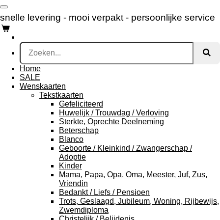
Ga
snelle levering - mooi verpakt -
persoonlijke service
direct
naar
de
hoofdinhoud
Home
SALE
Wenskaarten
Tekstkaarten
Gefeliciteerd
Huwelijk / Trouwdag / Verloving
Sterkte, Oprechte Deelneming
Beterschap
Blanco
Geboorte / Kleinkind / Zwangerschap /
Adoptie
Kinder
Mama, Papa, Opa, Oma, Meester, Juf, Zus,
Vriendin
Bedankt / Liefs / Pensioen
Trots, Geslaagd, Jubileum, Woning, Rijbewijs,
Zwemdiploma
Christelijk / Belijdenis