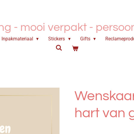
ing - mooi verpakt -
persoonl
Inpakmateriaal
Stickers
Gifts
Reclameprod
Wenskaar
hart van 