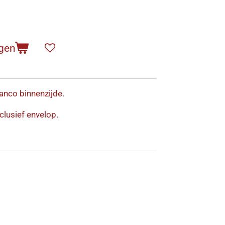
gen
anco binnenzijde.
clusief envelop.