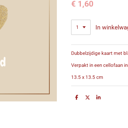
€ 1,60
In winkelwa
Dubbelzijdige kaart met bl
Verpakt in een cellofaan in
13.5 x 13.5 cm
D
D
S
e
e
h
l
e
a
e
l
r
n
e