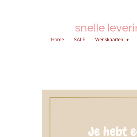
Ga
direct
naar
snelle lever
de
hoofdinhoud
Home
SALE
Wenskaarten