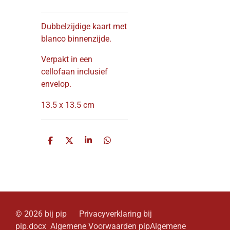
Dubbelzijdige kaart met
blanco binnenzijde.
Verpakt in een
cellofaan inclusief
envelop.
13.5 x 13.5 cm
D
D
S
D
e
e
h
e
l
e
a
l
e
l
r
e
n
e
n
© 2026 bij pip Privacyverklaring bij
pip.docx Algemene Voorwaarden pipAlgemene