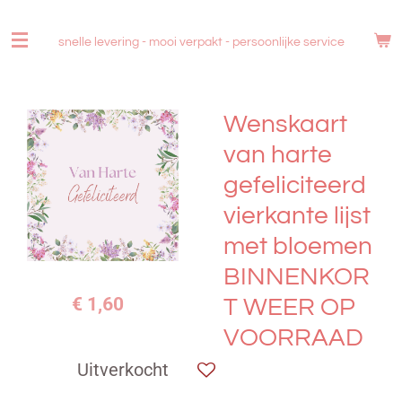
Ga
direct
snelle levering - mooi verpakt -
persoonlijke service
naar
de
hoofdinhoud
Wenskaart
van harte
gefeliciteerd
vierkante lijst
met bloemen
BINNENKOR
€ 1,60
T WEER OP
VOORRAAD
Uitverkocht