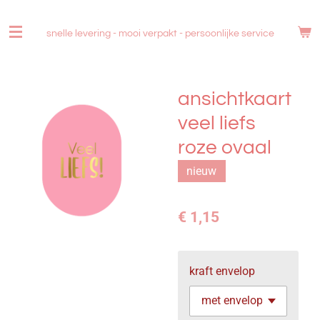
Ga
direct
snelle levering - mooi verpakt -
persoonlijke service
naar
de
hoofdinhoud
ansichtkaart
veel liefs
roze ovaal
nieuw
€ 1,15
kraft envelop