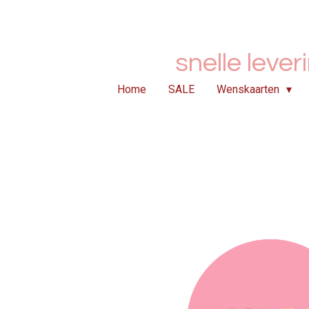
Ga
direct
naar
snelle lever
de
hoofdinhoud
Home
SALE
Wenskaarten