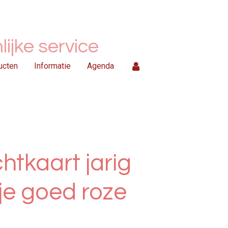
ijke service
ucten
Informatie
Agenda
htkaart jarig
 je goed roze