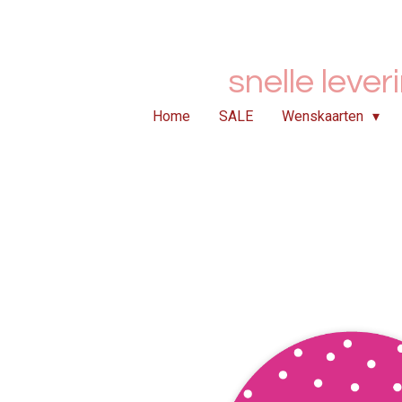
Ga
direct
naar
snelle lever
de
hoofdinhoud
Home
SALE
Wenskaarten