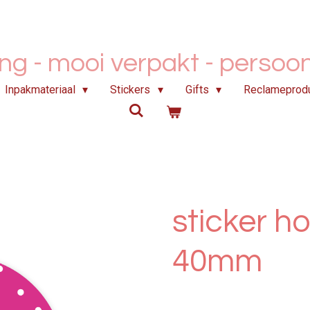
ing - mooi verpakt -
persoonl
Inpakmateriaal
Stickers
Gifts
Reclameprod
sticker h
40mm