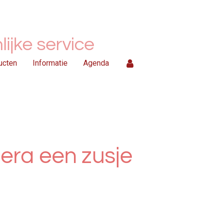
ijke service
ucten
Informatie
Agenda
oera een zusje