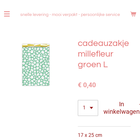
Ga
direct
snelle levering - mooi verpakt -
persoonlijke service
naar
de
hoofdinhoud
cadeauzakje
millefleur
groen L
€ 0,40
In
winkelwagen
17 x 25 cm