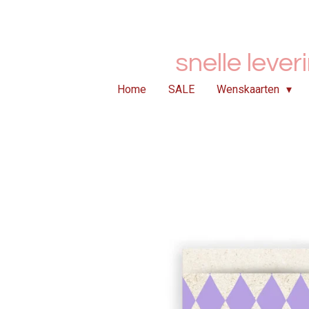
Ga
direct
naar
snelle lever
de
hoofdinhoud
Home
SALE
Wenskaarten