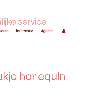
ijke service
ucten
Informatie
Agenda
kje harlequin