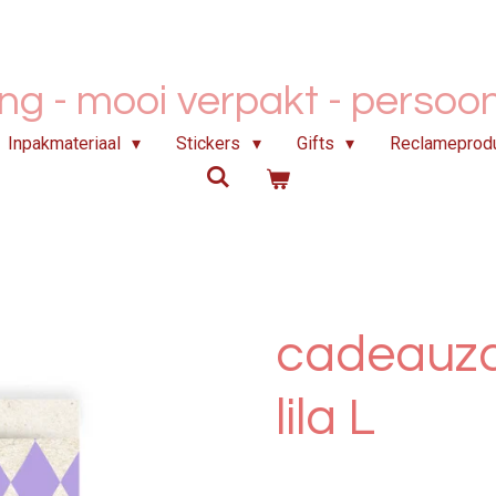
ing - mooi verpakt -
persoonl
Inpakmateriaal
Stickers
Gifts
Reclameprod
cadeauza
lila L