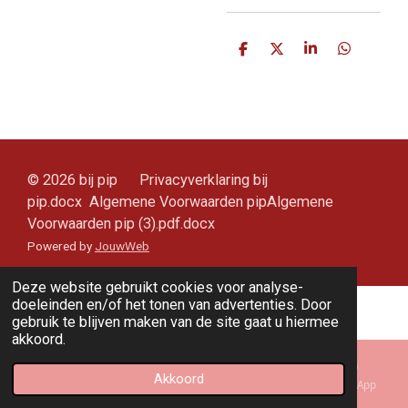
D
D
S
D
e
e
h
e
l
e
a
l
e
l
r
e
n
e
n
© 2026 bij pip Privacyverklaring bij
pip.docx Algemene Voorwaarden pipAlgemene
Voorwaarden pip (3).pdf.docx
Powered by
JouwWeb
Deze website gebruikt cookies voor analyse-
doeleinden en/of het tonen van advertenties. Door
gebruik te blijven maken van de site gaat u hiermee
akkoord.
Akkoord
E-mailadres
Kaart
Instagram
WhatsApp