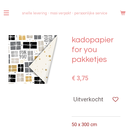
Ga
direct
snelle levering - mooi verpakt -
persoonlijke service
naar
de
hoofdinhoud
kadopapier
for you
pakketjes
€ 3,75
Uitverkocht
50 x 300 cm