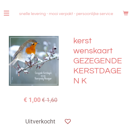
Ga
direct
snelle levering - mooi verpakt -
persoonlijke service
naar
de
hoofdinhoud
kerst
wenskaart
GEZEGENDE
KERSTDAGE
N K
€ 1,00
€ 1,60
Uitverkocht