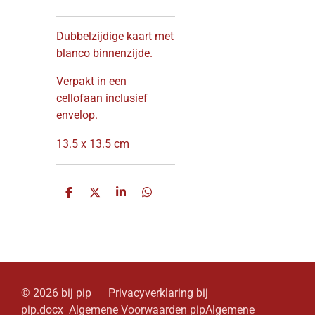
Dubbelzijdige kaart met
blanco binnenzijde.
Verpakt in een
cellofaan inclusief
envelop.
13.5 x 13.5 cm
D
D
S
D
e
e
h
e
l
e
a
l
e
l
r
e
n
e
n
© 2026 bij pip Privacyverklaring bij
pip.docx Algemene Voorwaarden pipAlgemene