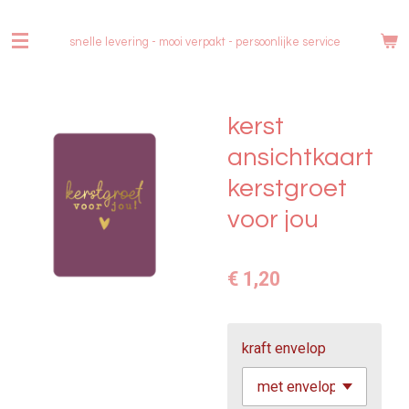
Ga
direct
snelle levering - mooi verpakt -
persoonlijke service
naar
de
hoofdinhoud
kerst
ansichtkaart
kerstgroet
voor jou
€ 1,20
kraft envelop