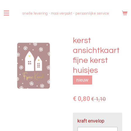
Ga
direct
snelle levering - mooi verpakt -
persoonlijke service
naar
de
hoofdinhoud
kerst
ansichtkaart
fijne kerst
huisjes
nieuw
€ 0,80
€ 1,10
kraft envelop