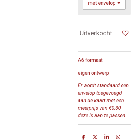
Uitverkocht
A6 formaat
eigen ontwerp
Er wordt standaard een
envelop toegevoegd
aan de kaart met een
meerprijs van €0,30
deze is aan te passen.
D
D
S
D