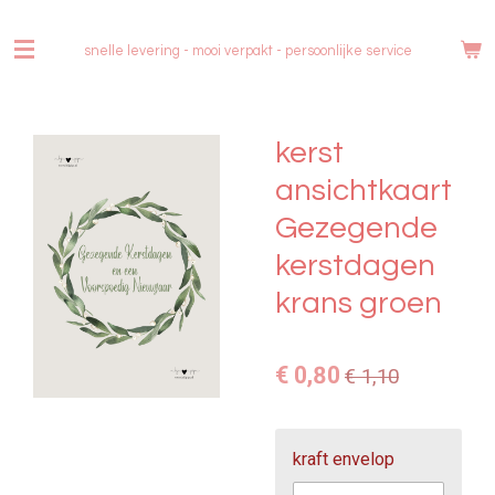
Ga
direct
snelle levering - mooi verpakt -
persoonlijke service
naar
de
hoofdinhoud
kerst
ansichtkaart
Gezegende
kerstdagen
krans groen
€ 0,80
€ 1,10
kraft envelop