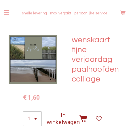
Ga
direct
snelle levering - mooi verpakt -
persoonlijke service
naar
de
hoofdinhoud
wenskaart
fijne
verjaardag
paalhoofden
colllage
€ 1,60
In
winkelwagen