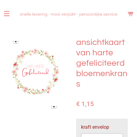
Ga
direct
snelle levering - mooi verpakt -
persoonlijke service
naar
de
hoofdinhoud
ansichtkaart
van harte
gefeliciteerd
bloemenkran
s
€ 1,15
kraft envelop