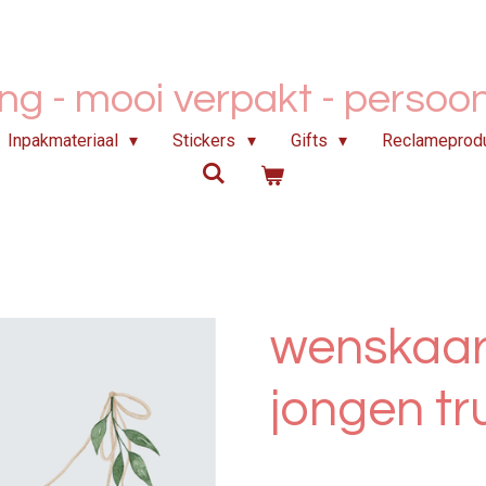
ing - mooi verpakt -
persoonl
Inpakmateriaal
Stickers
Gifts
Reclameprod
wenskaar
jongen tru