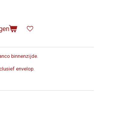
gen
anco binnenzijde.
clusief envelop.