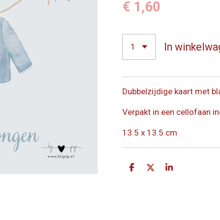
€ 1,60
In winkelwa
Dubbelzijdige kaart met bl
Verpakt in een cellofaan in
13.5 x 13.5 cm
D
D
S
e
e
h
l
e
a
e
l
r
n
e