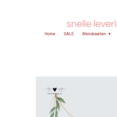
Ga
direct
naar
snelle lever
de
hoofdinhoud
Home
SALE
Wenskaarten