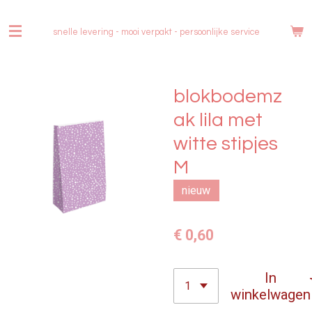
Ga
direct
snelle levering - mooi verpakt -
persoonlijke service
naar
de
hoofdinhoud
blokbodemz
ak lila met
witte stipjes
M
nieuw
€ 0,60
In
winkelwagen