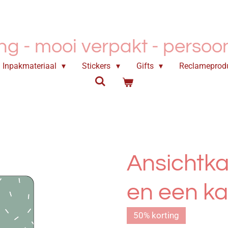
ing - mooi verpakt -
persoonl
Inpakmateriaal
Stickers
Gifts
Reclameprod
Ansichtka
en een ka
50% korting