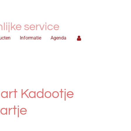
ijke service
ucten
Informatie
Agenda
art Kadootje
artje