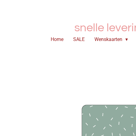
Ga
direct
naar
snelle lever
de
hoofdinhoud
Home
SALE
Wenskaarten