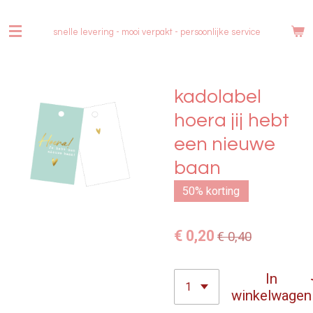
Ga
direct
snelle levering - mooi verpakt -
persoonlijke service
naar
de
hoofdinhoud
kadolabel
hoera jij hebt
een nieuwe
baan
50% korting
€ 0,20
€ 0,40
In
winkelwagen