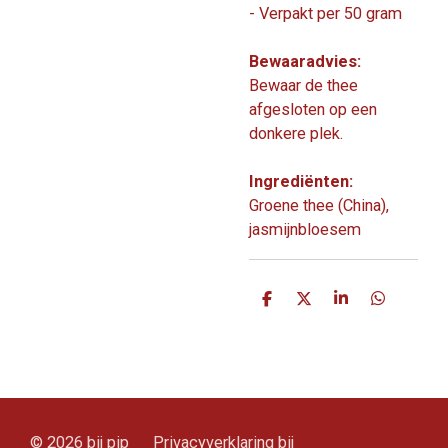
- Verpakt per 50 gram
Bewaaradvies:
Bewaar de thee
afgesloten op een
donkere plek.
Ingrediënten:
Groene thee (China),
jasmijnbloesem
D
D
S
D
e
e
h
e
l
e
a
l
e
l
r
e
n
e
n
© 2026 bij pip Privacyverklaring bij