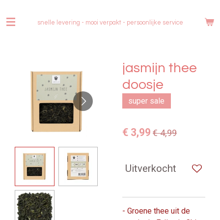
Ga
direct
snelle levering - mooi verpakt -
persoonlijke service
naar
de
hoofdinhoud
jasmijn thee
doosje
super sale
€ 3,99
€ 4,99
Uitverkocht
- Groene thee uit de