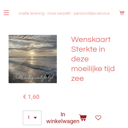
Ga
direct
snelle levering - mooi verpakt -
persoonlijke service
naar
de
hoofdinhoud
Wenskaart
Sterkte in
deze
moeilijke tijd
zee
€ 1,60
In
winkelwagen