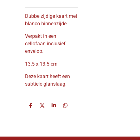
Dubbelzijdige kaart met
blanco binnenzijde.
Verpakt in een
cellofaan inclusief
envelop.
13.5 x 13.5 cm
Deze kaart heeft een
subtiele glanslaag.
D
D
S
D
e
e
h
e
l
e
a
l
e
l
r
e
n
e
n