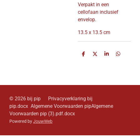
Verpakt in een
cellofaan inclusief
envelop.
13.5 x 13.5 cm
D
D
S
D
e
e
h
e
l
e
a
l
e
l
r
e
n
e
n
© 2026 bij pip Privacyverklaring bij
pip.docx Algemene Voorwaarden pipAlgemene
Voorwaarden pip (3).pdf.docx
Powered by
JouwWeb