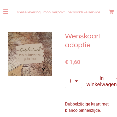
Ga
direct
snelle levering - mooi verpakt -
persoonlijke service
naar
de
hoofdinhoud
Wenskaart
adoptie
€ 1,60
In
winkelwagen
Dubbelzijdige kaart met
blanco binnenzijde.