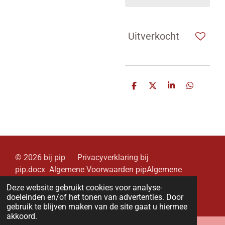
Uitverkocht
D
D
S
D
e
e
h
e
l
e
a
l
e
l
r
e
n
e
n
© 2026 bij pip Privacyverklaring bij
pip.docx Algemene Voorwaarden pipAlgemene
Voorwaarden pip (3).pdf.docx
Deze website gebruikt cookies voor analyse-
Powered by
JouwWeb
doeleinden en/of het tonen van advertenties. Door
gebruik te blijven maken van de site gaat u hiermee
akkoord.