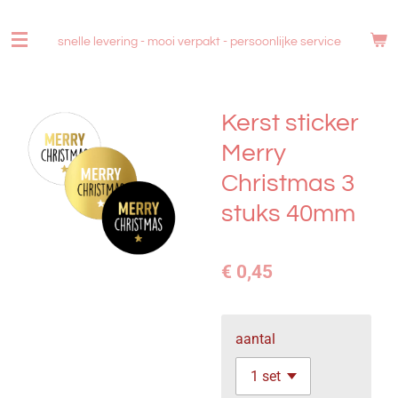
Ga
direct
snelle levering - mooi verpakt -
persoonlijke service
naar
de
hoofdinhoud
Kerst sticker
Merry
Christmas 3
stuks 40mm
€ 0,45
aantal