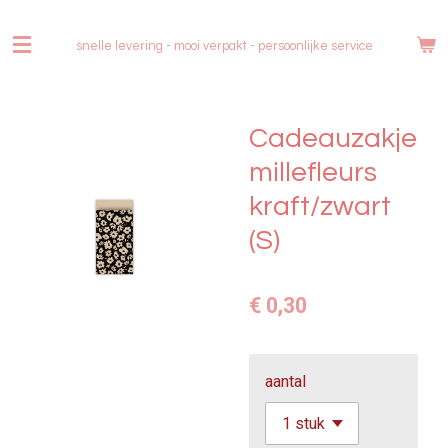
Ga
direct
snelle levering - mooi verpakt -
persoonlijke service
naar
de
hoofdinhoud
Cadeauzakje
millefleurs
kraft/zwart
(S)
€ 0,30
aantal